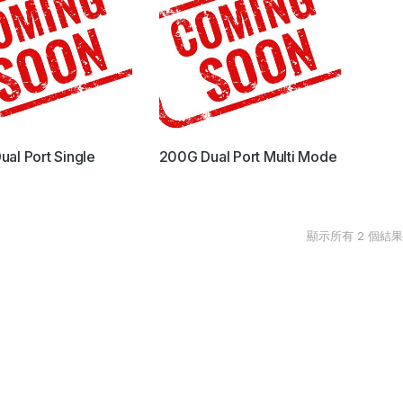
al Port Single
200G Dual Port Multi Mode
顯示所有 2 個結果