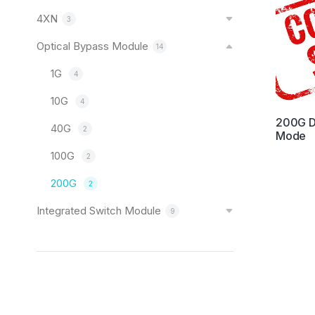
4XN
3
Optical Bypass Module
14
1G
4
10G
4
200G Du
40G
2
Mode
100G
2
200G
2
Integrated Switch Module
9